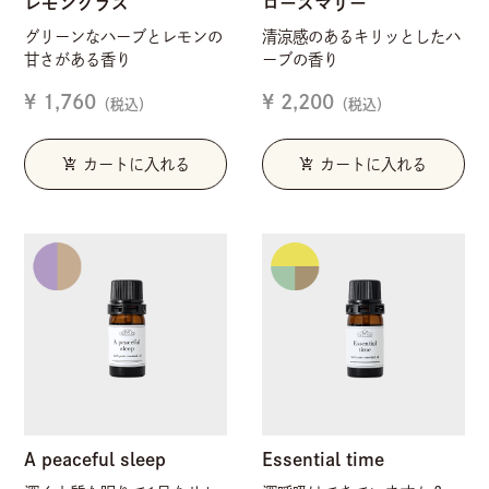
レモングラス
ローズマリー
グリーンなハーブとレモンの
清涼感のあるキリッとしたハ
甘さがある香り
ーブの香り
¥ 1,760
¥ 2,200
（税込）
（税込）
add_shopping_cart
add_shopping_cart
カートに入れる
カートに入れる
A peaceful sleep
Essential time