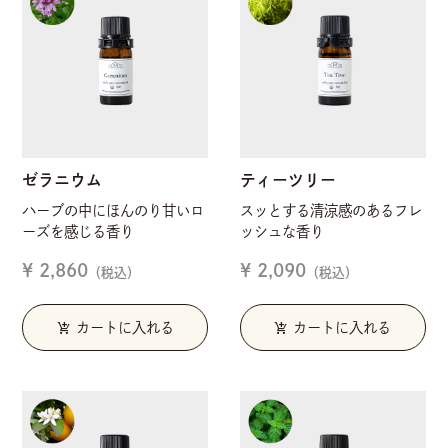
ゼラニウム
ティーツリー
ハーブの中にほんのり甘いロ
スッとする清涼感のあるフレ
ーズを感じる香り
ッシュな香り
¥ 2,860
¥ 2,090
（税込）
（税込）
add_shopping_cart
add_shopping_cart
カートに入れる
カートに入れる