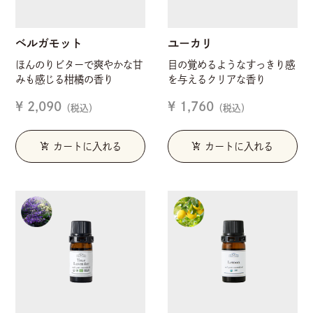
ベルガモット
ユーカリ
ほんのりビターで爽やかな甘
目の覚めるようなすっきり感
みも感じる柑橘の香り
を与えるクリアな香り
¥ 2,090
¥ 1,760
（税込）
（税込）
add_shopping_cart
add_shopping_cart
カートに入れる
カートに入れる