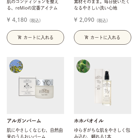
肌のコンディションを整え
素材そのまま。毎日使いたく
る、reMioの定番アイテム
なるやさしい洗い心地
¥ 4,180
¥ 2,090
（税込）
（税込）
add_shopping_cart
add_shopping_cart
カートに入れる
カートに入れる
アルガンバーム
ホホバオイル
肌にやさしくなじむ、自然由
ゆらぎがちな肌をやさしく包
来のうるおいバーム
み込む、頼れる1本