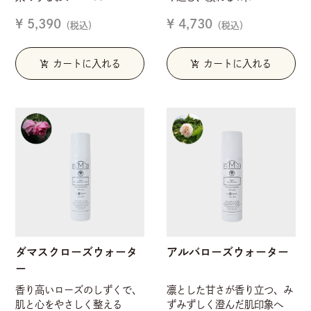
¥ 5,390
¥ 4,730
（税込）
（税込）
add_shopping_cart
add_shopping_cart
カートに入れる
カートに入れる
ダマスクローズウォータ
アルバローズウォーター
ー
香り高いローズのしずくで、
凛とした甘さが香り立つ、み
肌と心をやさしく整える
ずみずしく澄んだ肌印象へ