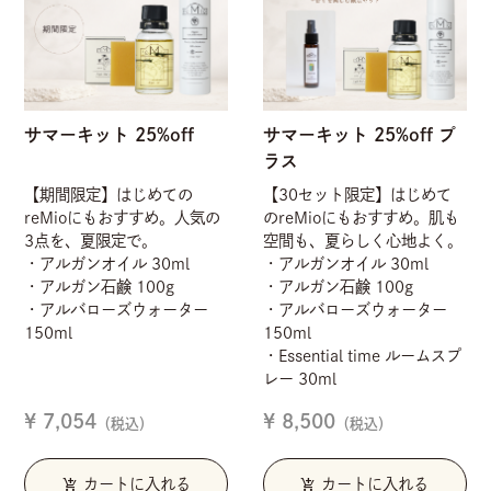
サマーキット 25%off
サマーキット 25%off プ
ラス
【期間限定】はじめての
【30セット限定】はじめて
reMioにもおすすめ。人気の
のreMioにもおすすめ。肌も
3点を、夏限定で。
空間も、夏らしく心地よく。
・アルガンオイル 30ml
・アルガンオイル 30ml
・アルガン石鹸 100g
・アルガン石鹸 100g
・アルバローズウォーター
・アルバローズウォーター
150ml
150ml
・Essential time ルームスプ
レー 30ml
¥ 7,054
¥ 8,500
（税込）
（税込）
add_shopping_cart
add_shopping_cart
カートに入れる
カートに入れる