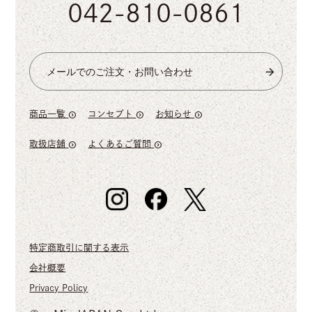
042-810-0861
メールでのご注文・お問い合わせ
商品一覧
コンセプト
お知らせ
expand_circle_right
expand_circle_right
expand_circle_right
取扱店舗
よくあるご質問
expand_circle_right
expand_circle_right
特定商取引に関する表示
会社概要
Privacy Policy